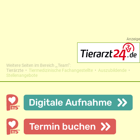
Anzeige
Weitere Seiten im Bereich „‚Team“:
Tierärzte
Tiermedizinische Fachangestellte
Auszubildende
Stellenangebote