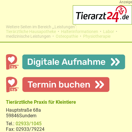
Anzeige
Weitere Seiten im Bereich „‚Leistungen“:
Tierärztliche Hausapotheke
Halterinformationen
Labor
medizinische Leistungen
Osteopathie
Physiotherapie
Tierärztliche Praxis für Kleintiere
Hauptstraße 68a
59846
Sundern
02933/1045
02933/79224